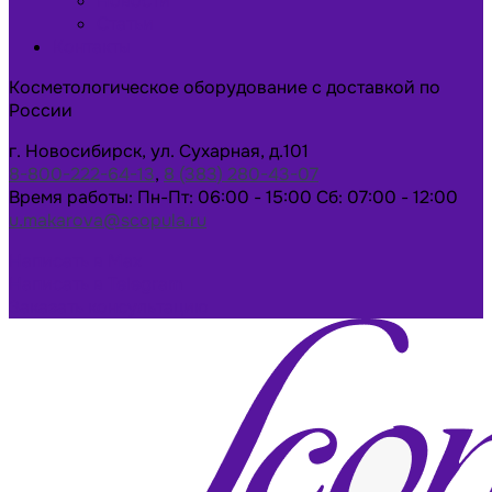
Новости
Статьи
Контакты
Косметологическое оборудование с доставкой по
России
г. Новосибирск, ул. Сухарная, д.101
8-800-222-64-13
,
8 (383) 280-43-07
Время работы: Пн-Пт: 06:00 - 15:00 Сб: 07:00 - 12:00
u.makarova@scopula.ru
Написать в Max
Написать в Telegram
Заказать консультацию