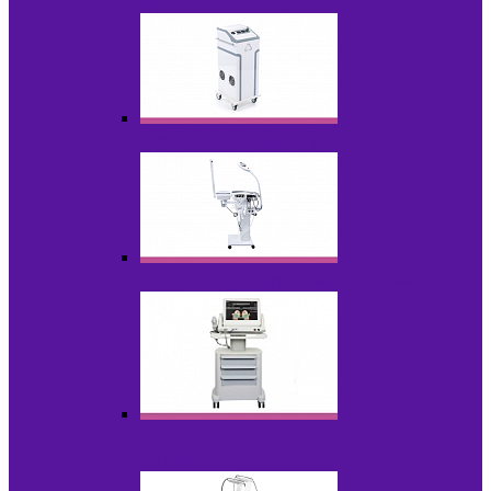
НОВИНКИ
Аппараты для пилинга
Аппараты для проблемной кожи
Аппараты cмас - лифтинга HIFU /
Липосоник